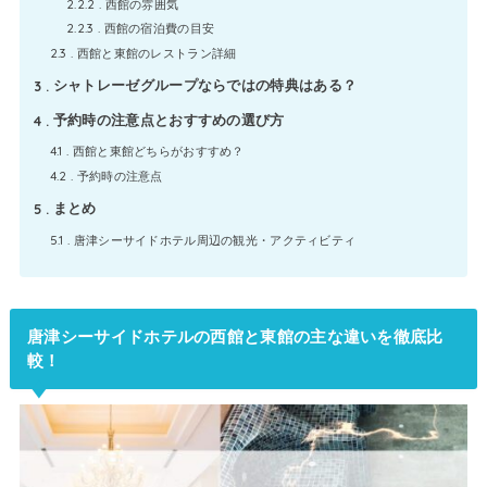
2.2.2
西館の雰囲気
2.2.3
西館の宿泊費の目安
2.3
西館と東館のレストラン詳細
3
シャトレーゼグループならではの特典はある？
4
予約時の注意点とおすすめの選び方
4.1
西館と東館どちらがおすすめ？
4.2
予約時の注意点
5
まとめ
5.1
唐津シーサイドホテル周辺の観光・アクティビティ
唐津シーサイドホテルの西館と東館の主な違いを徹底比
較！