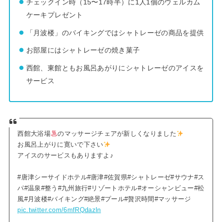
チェックイン時（15〜17時半）に1人1個のウェルカム
ケーキプレゼント
「月波楼」のバイキングではシャトレーゼの商品を提供
お部屋にはシャトレーゼの焼き菓子
西館、東館ともお風呂あがりにシャトレーゼのアイスを
サービス
西館大浴場
のマッサージチェアが新しくなりました
お風呂上がりに寛いで下さい
アイスのサービスもありますよ♪
#唐津シーサイドホテル#唐津#佐賀県#シャトレーゼ#サウナ#ス
パ#温泉#整う#九州旅行#リゾートホテル#オーシャンビュー#松
風#月波楼#バイキング#絶景#プール#贅沢時間#マッサージ
pic.twitter.com/6mfRQdazln