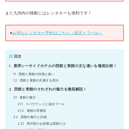
また九州内の移動にはレンタカーも便利です！
●
お得なレンタカー予約はこちら（楽天トラベル）
目次
1
唐津シーサイドホテルの西館と東館の主な違いを徹底比較！
1.1
西館と東館の特徴と違い
1.2
西館と東館の共通する部分
2
西館と東館のそれぞれの魅力を徹底解説！
2.1
東館の魅力
2.1.1
スパラウンジと温水プール
2.1.2
東館の雰囲気
2.2
西館の魅力と詳細
2.2.1
和洋室のお部屋は西館だけ