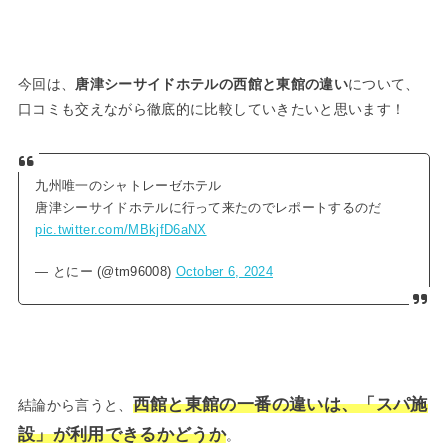
今回は、
唐津シーサイドホテルの西館と東館の違い
について、
口コミも交えながら徹底的に比較していきたいと思います！
九州唯一のシャトレーゼホテル
唐津シーサイドホテルに行って来たのでレポートするのだ
pic.twitter.com/MBkjfD6aNX
— とにー (@tm96008)
October 6, 2024
西館と東館の一番の違いは、「スパ施
結論から言うと、
設」が利用できるかどうか
。