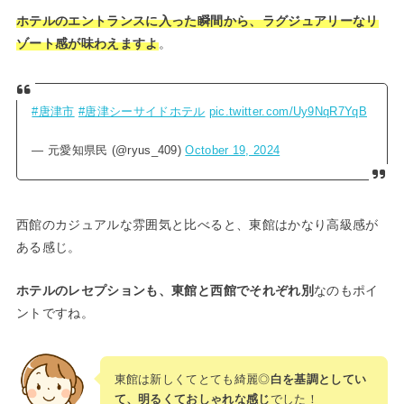
ホテルのエントランスに入った瞬間から、ラグジュアリーなリ
ゾート感が味わえますよ
。
#唐津市
#唐津シーサイドホテル
pic.twitter.com/Uy9NqR7YqB
— 元愛知県民 (@ryus_409)
October 19, 2024
西館のカジュアルな雰囲気と比べると、東館はかなり高級感が
ある感じ。
ホテルのレセプションも、東館と西館でそれぞれ別
なのもポイ
ントですね。
東館は新しくてとても綺麗◎
白を基調としてい
て、明るくておしゃれな感じ
でした！