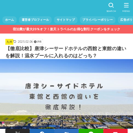
SEARCH
MENU
ホーム
運営者プロフィール
サイトマップ
プライバシーポリシー
広告ポリ
宿泊費が最大20％オフ！楽天トラベルのお得な割引クーポンをチェック
2025.02.06
九州
PR
【徹底比較】唐津シーサードホテルの西館と東館の違い
を解説！温水プールに入れるのはどっち？