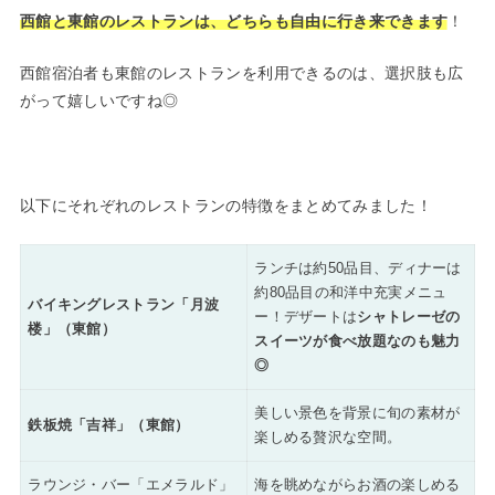
西館と東館のレストランは、どちらも自由に行き来できます
！
西館宿泊者も東館のレストランを利用できるのは、選択肢も広
がって嬉しいですね◎
以下にそれぞれのレストランの特徴をまとめてみました！
ランチは約50品目、ディナーは
約80品目の和洋中充実メニュ
バイキングレストラン「月波
ー！デザートは
シャトレーゼの
楼」（東館）
スイーツが食べ放題なのも魅力
◎
美しい景色を背景に旬の素材が
鉄板焼「吉祥」（東館）
楽しめる贅沢な空間。
ラウンジ・バー「エメラルド」
海を眺めながらお酒の楽しめる