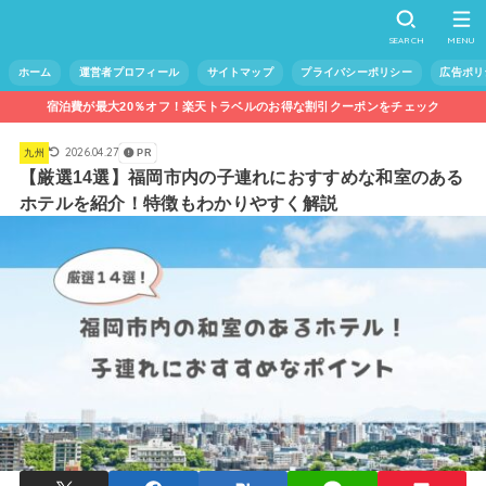
SEARCH
MENU
ホーム
運営者プロフィール
サイトマップ
プライバシーポリシー
広告ポリ
宿泊費が最大20％オフ！楽天トラベルのお得な割引クーポンをチェック
2026.04.27
九州
PR
【厳選14選】福岡市内の子連れにおすすめな和室のある
ホテルを紹介！特徴もわかりやすく解説