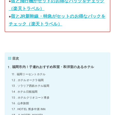
宿と飛行機がセットのお得なパックをチェック
●
（楽天トラベル）
宿とJR新幹線・特急がセットのお得なパックを
●
チェック（楽天トラベル）
目次
1
福岡市内！子連れおすすめ和室・和洋室のあるホテル
1.1
福岡リーセントホテル
1.2
ホテルオークラ福岡
1.3
ソラリア西鉄ホテル福岡
1.4
ホテル日航福岡
1.5
ホテルクリオコート博多
1.6
山本旅館
1.7
HOTEL 博多中洲 INN
1.8
９ HOTEL HAKATA