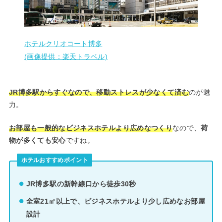
ホテルクリオコート博多
(画像提供：楽天トラベル)
JR博多駅からすぐなので、移動ストレスが少なくて済む
のが魅
力。
お部屋も一般的なビジネスホテルより広めなつくり
なので、
荷
物が多くても安心
ですね。
ホテルおすすめポイント
JR博多駅の新幹線口から徒歩30秒
全室21㎡以上で、ビジネスホテルより少し広めなお部屋
設計