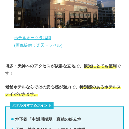
ホテルオークラ福岡
(画像提供：楽天トラベル)
博多・天神へのアクセスが抜群な立地
で、
観光にとても便利
で
す！
老舗ホテルならではの安心感が魅力
で、
特別感のあるホテルス
テイができます。
ホテルおすすめポイント
地下鉄「中洲川端駅」直結の好立地