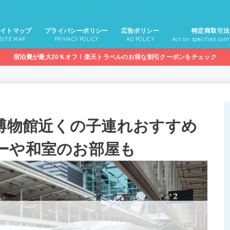
イトマップ
プライバシーポリシー
広告ポリシー
特定商取引法
SITE MAP
PRIVACY POLICY
AD POLICY
Act on specified com
宿泊費が最大20％オフ！楽天トラベルのお得な割引クーポンをチェック
道博物館近くの子連れおすすめ
ーや和室のお部屋も