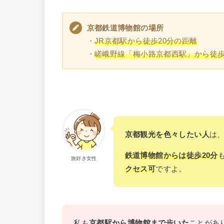
京都鉄道博物館の場所
・
JR京都駅から徒歩20分の距離
・
嵯峨野線「梅小路京都西駅」から徒
京都観光を色々したい人
は
鉄道博物館からは徒歩20分
旅好き女性
クセス可
ですよ。
私も
京都駅から博物館まで歩いた
ことがあ