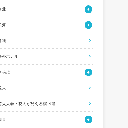
東北
東海
沖縄
海外ホテル
甲信越
花火
花火大会・花火が見える宿 N選
関東