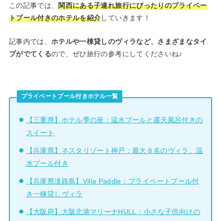
この記事では、
関西にある子連れ旅行にぴったりのプライベー
トプール付きのホテルを紹介
していきます！
記事内では、
ホテルや一棟貸しのヴィラなど、さまざまなタイ
プがでてくる
ので、ぜひ旅行の参考にしてくださいね♪
プライベートプール付きホテル一覧
【三重県】ホテル季の座：温水プールと露天風呂付きの
スイート
【兵庫県】ネスタリゾート神戸：最大８名のヴィラ。温
水プール付き
【兵庫県淡路島】Villa Paddle：プライベートプール付
き一棟貸しヴィラ
【大阪府】大阪北港マリーナHULL：小さな子供向けの