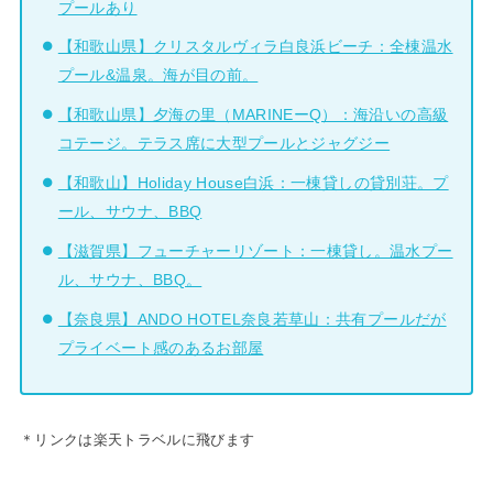
プールあり
【和歌山県】クリスタルヴィラ白良浜ビーチ：全棟温水
プール&温泉。海が目の前。
【和歌山県】夕海の里（MARINEーQ）：海沿いの高級
コテージ。テラス席に大型プールとジャグジー
【和歌山】Holiday House白浜：一棟貸しの貸別荘。プ
ール、サウナ、BBQ
【滋賀県】フューチャーリゾート：一棟貸し。温水プー
ル、サウナ、BBQ。
【奈良県】ANDO HOTEL奈良若草山：共有プールだが
プライベート感のあるお部屋
＊リンクは楽天トラベルに飛びます