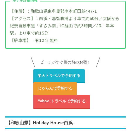
ホテル詳細情報
【住所】：和歌山県東牟婁郡串本町田並447-1
【アクセス】：白浜・那智勝浦より車で約50分／大阪から
紀勢自動車道「すさみ南」IC経由で約3時間／JR「串本
駅」より車で約15分
【駐車場】：有12台 無料
ビーチがすぐ目の前のお宿！
楽天トラベルで予約する
じゃらんで予約する
Yahoo!トラベルで予約する
【和歌山県】Holiday House白浜