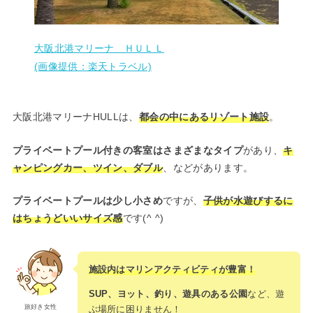
大阪北港マリーナ ＨＵＬＬ
(画像提供：楽天トラベル)
大阪北港マリーナHULLは、
都会の中にあるリゾート施設
。
プライベートプール付きの客室はさまざまなタイプ
があり、
キ
ャンピングカー、ツイン、ダブル
、などがあります。
プライベートプールは少し小さめ
ですが、
子供が水遊びするに
はちょうどいいサイズ感
です(^ ^)
施設内はマリンアクティビティが豊富！
SUP、ヨット、釣り、遊具のある公園
など、遊
旅好き女性
ぶ場所に困りません！