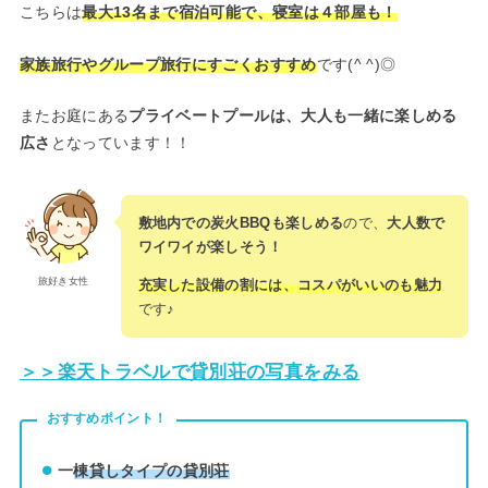
こちらは
最大13名まで宿泊可能で、寝室は４部屋も！
家族旅行やグループ旅行にすごくおすすめ
です(^ ^)◎
またお庭にある
プライベートプールは、大人も一緒に楽しめる
広さ
となっています！！
敷地内での炭火BBQも楽しめる
ので、
大人数で
ワイワイが楽しそう！
旅好き女性
充実した設備の割には、コスパがいいのも魅力
です♪
＞＞楽天トラベルで貸別荘の写真をみる
おすすめポイント！
一
棟貸しタイプの貸別荘