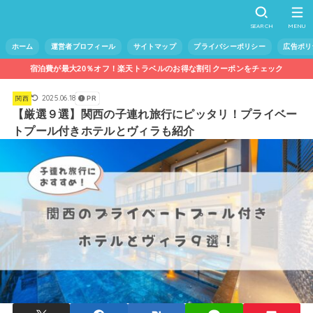
SEARCH
MENU
ホーム
運営者プロフィール
サイトマップ
プライバシーポリシー
広告ポリ
宿泊費が最大20％オフ！楽天トラベルのお得な割引クーポンをチェック
2025.06.18
関西
PR
【厳選９選】関西の子連れ旅行にピッタリ！プライベー
トプール付きホテルとヴィラも紹介