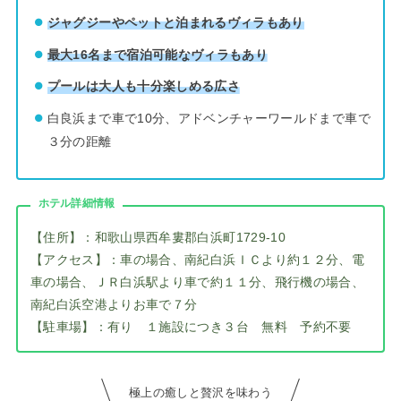
ジャグジーやペットと泊まれるヴィラもあり
最大16名まで宿泊可能なヴィラもあり
プールは大人も十分楽しめる広さ
白良浜まで車で10分、アドベンチャーワールドまで車で
３分の距離
ホテル詳細情報
【住所】：和歌山県西牟婁郡白浜町1729-10
【アクセス】：車の場合、南紀白浜ＩＣより約１２分、電
車の場合、ＪＲ白浜駅より車で約１１分、飛行機の場合、
南紀白浜空港よりお車で７分
【駐車場】：有り １施設につき３台 無料 予約不要
極上の癒しと贅沢を味わう