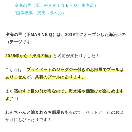
夕海の里（旧：ＭＡＲＩＮＥ－Ｑ 串本店）
(画像提供：楽天トラベル)
夕海の里（旧MARINE-Q）は、2019年にオープンした海沿いの
コテージ
です。
2025年から「夕海の里」
と名前が変わりました！
こちらは、
プライベートのジャグジー付きのお部屋でプールは
ありません
が、
共有のプールはあります。
また
宿のすぐ目の前が海なので、海水浴や磯遊びが楽しめます
よ
(^ ^)
わんちゃんと泊まれるお部屋もある
ので、ペットと一緒のお出
かけにもぴったりです！