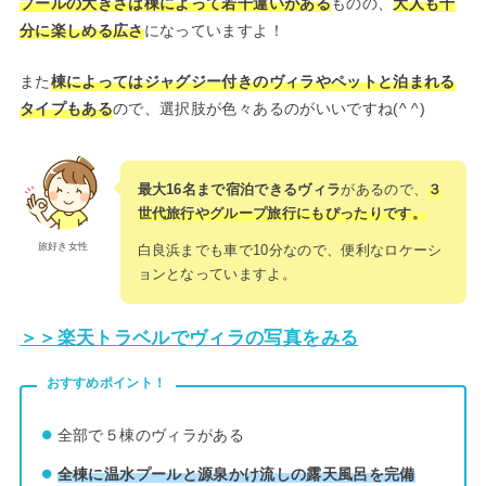
プールの大きさは棟によって若干違いがある
ものの、
大人も十
分に楽しめる広さ
になっていますよ！
また
棟によってはジャグジー付きのヴィラやペットと泊まれる
タイプもある
ので、選択肢が色々あるのがいいですね(^ ^)
最大16名まで宿泊できるヴィラ
があるので、
３
世代旅行やグループ旅行にもぴったりです。
旅好き女性
白良浜までも車で10分なので、便利なロケーシ
ョンとなっていますよ。
＞＞楽天トラベルでヴィラの写真をみる
おすすめポイント！
全部で５棟のヴィラがある
全棟に温水プールと源泉かけ流しの露天風呂を完備