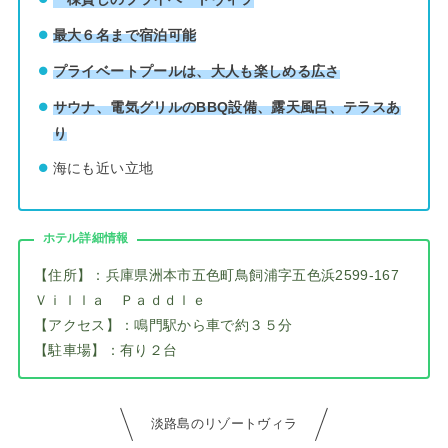
最大６名まで宿泊可能
プライベートプールは、大人も楽しめる広さ
サウナ、電気グリルのBBQ設備、露天風呂、テラスあ
り
海にも近い立地
ホテル詳細情報
【住所】：兵庫県洲本市五色町鳥飼浦字五色浜2599-167
Ｖｉｌｌａ Ｐａｄｄｌｅ
【アクセス】：鳴門駅から車で約３５分
【駐車場】：有り２台
淡路島のリゾートヴィラ