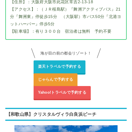
【住所】：大阪府大阪市此花区常吉2-13-18
【アクセス】：（ＪＲ桜島駅）『舞洲アクティブバス』21
分『舞洲東』停徒歩15分 （大阪駅）市バス50分『北港ヨ
ットハーバー』停歩5分
【駐車場】：有り３００台 宿泊者は無料 予約不要
海が目の前の都会リゾート！
楽天トラベルで予約する
じゃらんで予約する
Yahoo!トラベルで予約する
【和歌山県】
クリスタルヴィラ白良浜ビーチ