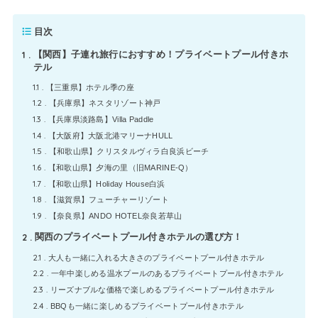
目次
1
【関西】子連れ旅行におすすめ！プライベートプール付きホ
テル
1.1
【三重県】ホテル季の座
1.2
【兵庫県】ネスタリゾート神戸
1.3
【兵庫県淡路島】Villa Paddle
1.4
【大阪府】大阪北港マリーナHULL
1.5
【和歌山県】クリスタルヴィラ白良浜ビーチ
1.6
【和歌山県】夕海の里（旧MARINE-Q）
1.7
【和歌山県】Holiday House白浜
1.8
【滋賀県】フューチャーリゾート
1.9
【奈良県】ANDO HOTEL奈良若草山
2
関西のプライベートプール付きホテルの選び方！
2.1
大人も一緒に入れる大きさのプライベートプール付きホテル
2.2
一年中楽しめる温水プールのあるプライベートプール付きホテル
2.3
リーズナブルな価格で楽しめるプライベートプール付きホテル
2.4
BBQも一緒に楽しめるプライベートプール付きホテル