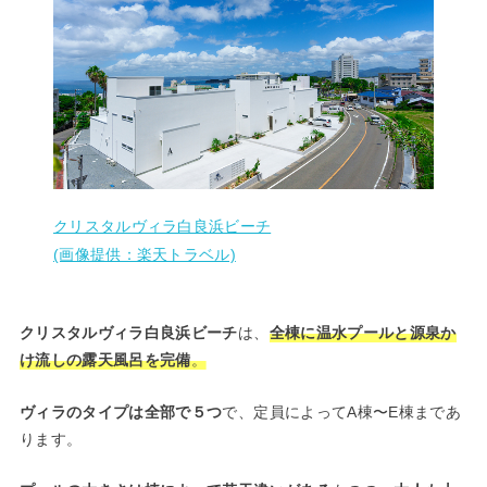
クリスタルヴィラ白良浜ビーチ
(画像提供：楽天トラベル)
クリスタルヴィラ白良浜ビーチ
は、
全棟に温水プールと源泉か
け流しの露天風呂を完備
。
ヴィラのタイプは全部で５つ
で、定員によってA棟〜E棟まであ
ります。